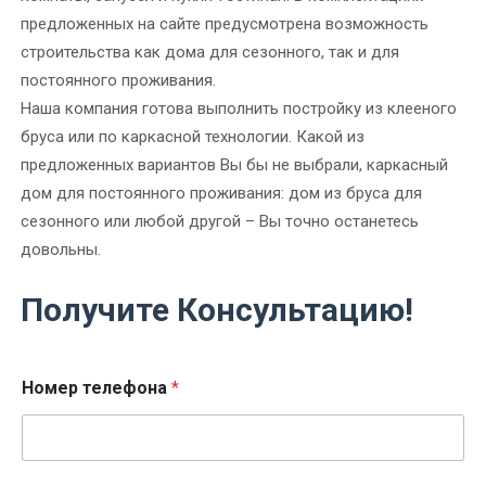
предложенных на сайте предусмотрена возможность
строительства как дома для сезонного, так и для
постоянного проживания.
Наша компания готова выполнить постройку из клееного
бруса или по каркасной технологии. Какой из
предложенных вариантов Вы бы не выбрали, каркасный
дом для постоянного проживания: дом из бруса для
сезонного или любой другой – Вы точно останетесь
довольны.
Получите Консультацию!
т
Н
Номер телефона
*
е
о
л
м
е
е
ф
р
о
т