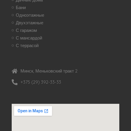
Бани
Одноэтажные
Двухэтажные
С гаражом
С мансардой
С террасой
Минск, Меньковский тракт 2
+375 (29) 392-33-33